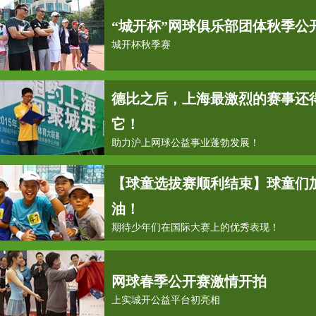
“城开杯”网球俱乐部团体秋季公
城开杯秋季赛
德比之后，上海最激烈的赛事还
它！
助力沪上网球公益事业蓬勃发展！
【球童选拔赛顺利结束】球童们
油！
期待少年们在国际大赛上的优秀表现！
网球春季公开赛激情开拍
上实城开公益平台初亮相