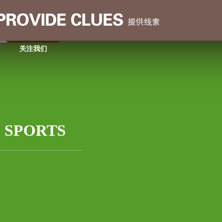
关注我们
 SPORTS