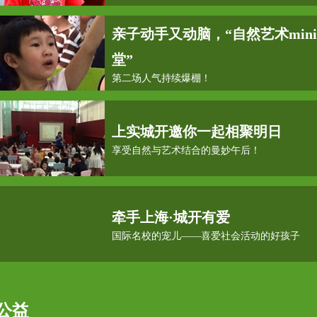
亲子动手又动脑，“自然艺术min
堂”
第二场人气持续爆棚！
上实城开邀你一起相聚明日
享受自然与艺术结合的曼妙午后！
牵手上海·城开有爱
国际名校的宠儿——喜爱社会活动的好孩子
公益