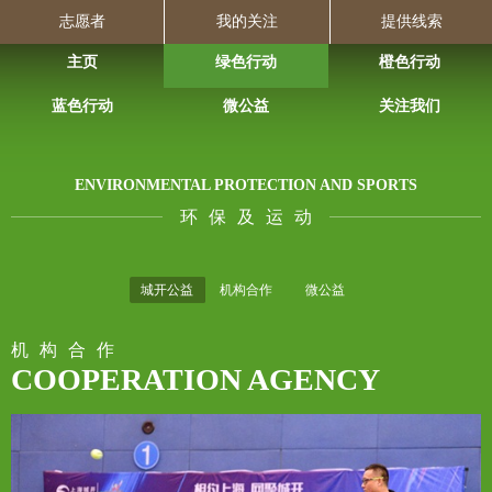
志愿者
我的关注
提供线索
主页
绿色行动
橙色行动
蓝色行动
微公益
关注我们
ENVIRONMENTAL PROTECTION AND SPORTS
环保及运动
城开公益
机构合作
微公益
机构合作
COOPERATION AGENCY