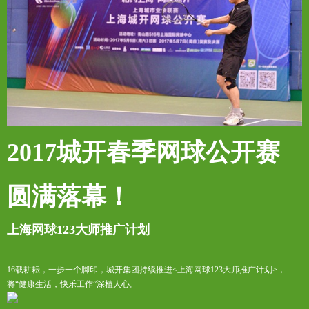
2017城开春季网球公开赛
圆满落幕！
上海网球123大师推广计划
16载耕耘，一步一个脚印，城开集团持续推进<上海网球123大师推广计划>，
将“健康生活，快乐工作”深植人心。